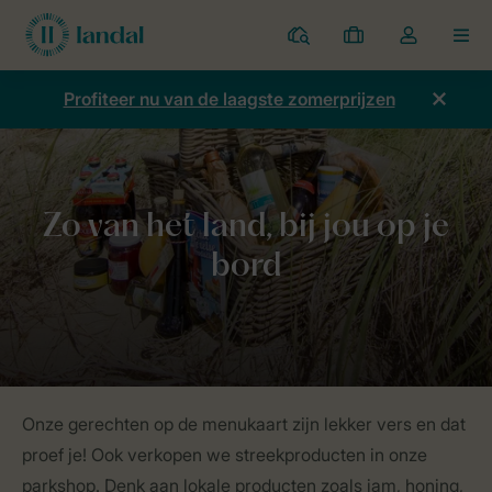
Parken
Mijn
Open
MEN
boekingen
de
dropdown
Profiteer nu van de laagste zomerprijzen
van
mijn
account
Home
Duurzaamheid
Mens & natuur
Streekgerechten
Onze gerechten op de menukaart zijn lekker vers en dat
proef je! Ook verkopen we streekproducten in onze
parkshop. Denk aan lokale producten zoals jam, honing,