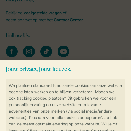
Bekijk de
veelgestelde vragen
of
neem contact op met het
Contact Center
.
Follow Us
facebook
instagram
tiktok
youtube
Blijf op de hoogte
Veilig en snel online boeken
Veilige gegevensoverdracht
Veilige betaling