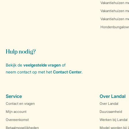
Vakantiehuizen m
Vakantiehuizen m
Vakantiehuizen me
Hondenbungalow
Hulp nodig?
Bekijk de
veelgestelde vragen
of
neem contact op met het
Contact Center
.
Service
Over Landal
Contact en vragen
Over Landal
Mijn account
Duurzaamheid
Overeenkomst
Werken bij Landal
Betaalmogelijkheden
Model worden bij 