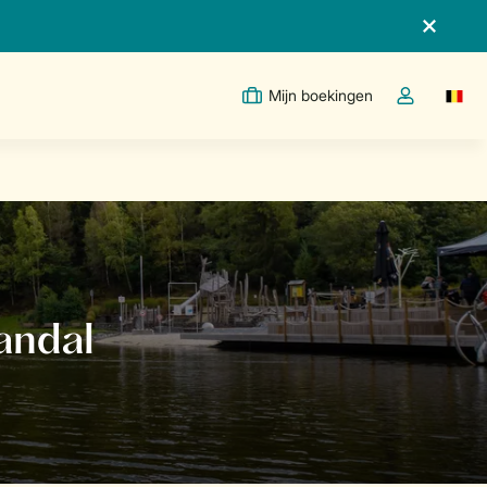
Mijn boekingen
Switc
Open de drop