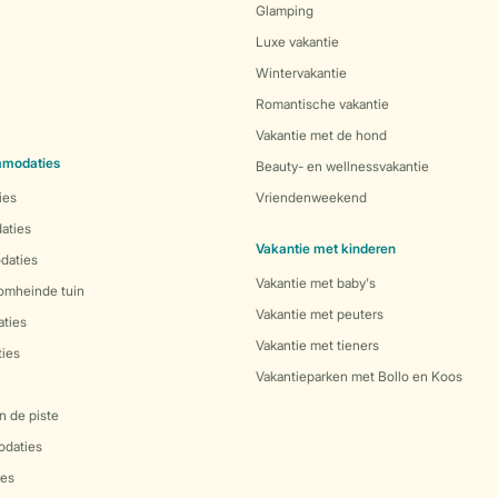
Glamping
Luxe vakantie
Wintervakantie
Romantische vakantie
Vakantie met de hond
mmodaties
Beauty- en wellnessvakantie
ies
Vriendenweekend
aties
Vakantie met kinderen
daties
Vakantie met baby's
 omheinde tuin
Vakantie met peuters
ties
Vakantie met tieners
ies
Vakantieparken met Bollo en Koos
n de piste
daties
es