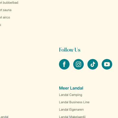
et bubbelbad
et sauna
t airco
s
Follow Us
facebook
instagram
tiktok
youtube
Meer Landal
Landal Camping
Landal Business Line
Landal Eigenaren
Landal
Landal Makelaardij