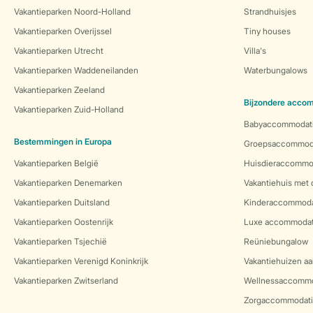
Vakantieparken Noord-Holland
Strandhuisjes
Vakantieparken Overijssel
Tiny houses
Vakantieparken Utrecht
Villa's
Vakantieparken Waddeneilanden
Waterbungalows
Vakantieparken Zeeland
Bijzondere acco
Vakantieparken Zuid-Holland
Babyaccommodat
Bestemmingen in Europa
Groepsaccommod
Vakantieparken België
Huisdieraccommo
Vakantieparken Denemarken
Vakantiehuis met
Vakantieparken Duitsland
Kinderaccommoda
Vakantieparken Oostenrijk
Luxe accommodat
Vakantieparken Tsjechië
Reüniebungalow
Vakantieparken Verenigd Koninkrijk
Vakantiehuizen aa
Vakantieparken Zwitserland
Wellnessaccommo
Zorgaccommodati