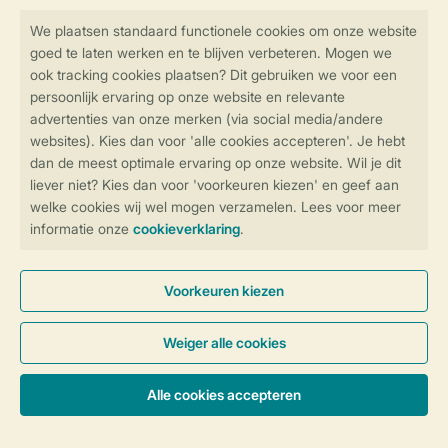
Veilig en snel online boeken
Veilige gegevensoverdracht
Veilige betaling
Controle over jouw gegevens &
privacy
Instellingen wijzigen
Algemene Voorwaarden
Privacy Notice
Cookies en banners
Disclaimer
Toegankelijkheid
© 2026 Landal