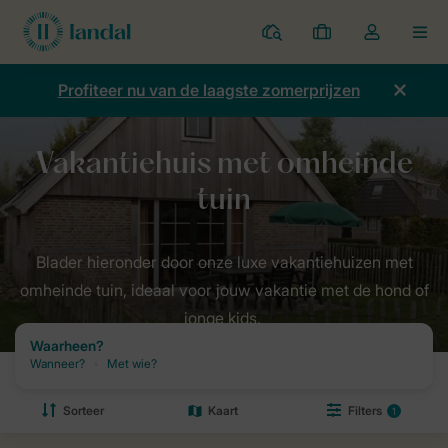
Parken
Mijn
Open
MEN
boekingen
de
dropdown
Profiteer nu van de laagste zomerprijzen
van
mijn
account
Blader hieronder door onze luxe vakantiehuizen met
omheinde tuin, ideaal voor jouw vakantie met de hond of
jonge kids.