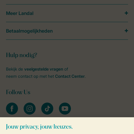
Meer Landal
Betaalmogelijkheden
Hulp nodig?
Bekijk de
veelgestelde vragen
of
neem contact op met het
Contact Center
.
Follow Us
facebook
instagram
tiktok
youtube
Blijf op de hoogte