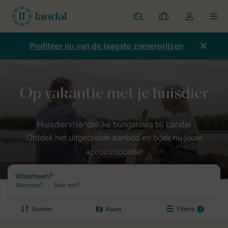
Parken
Mijn
Open
MEN
boekingen
de
dropdown
Profiteer nu van de laagste zomerprijzen
van
mijn
account
Ontdek het uitgebreide aanbod en boek nu jouw
accommodatie!