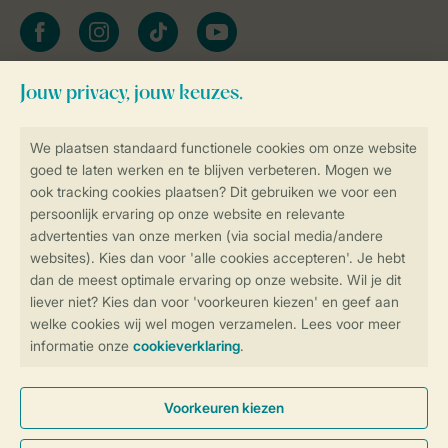
facebook
instagram
tiktok
youtube
Blijf op de hoogte
Veilig en snel online boeken
Veilige gegevensoverdracht
Veilige betaling
Controle over jouw gegevens &
privacy
Instellingen wijzigen