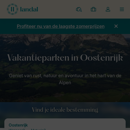
Parken
Mijn
Open
MEN
boekingen
de
dropdown
Profiteer nu van de laagste zomerprijzen
van
mijn
account
Home
Bestemmingen van Landal
Oostenrijk