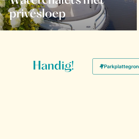
Waterchalets met
privésloep
Handig!