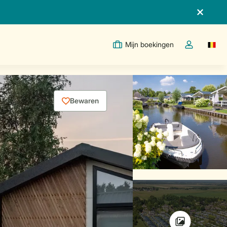
Mijn boekingen
Switc
Open de drop