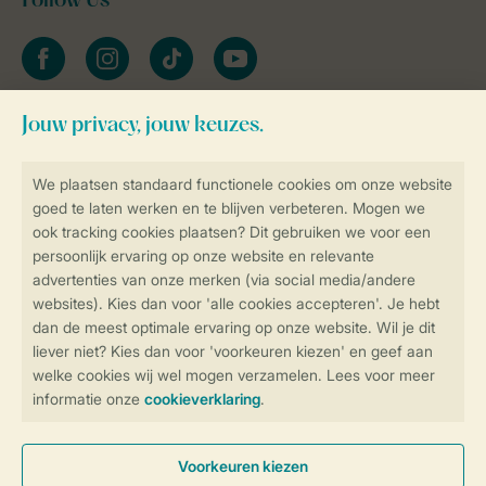
Follow Us
facebook
instagram
tiktok
youtube
Blijf op de hoogte
Veilig en snel online boeken
Veilige gegevensoverdracht
Veilige betaling
Controle over jouw gegevens &
privacy
Instellingen wijzigen