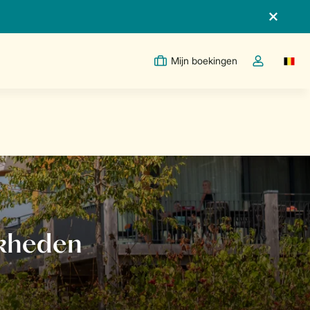
Mijn boekingen
Switc
Open de drop