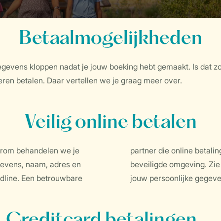
Betaalmogelijkheden
egevens kloppen nadat je jouw boeking hebt gemaakt. Is dat 
ren betalen. Daar vertellen we je graag meer over.
Veilig online betalen
aarom behandelen we je
t altijd plaats in een
egevens, naam, adres en
? Dan weet je zeker dat
dline. Een betrouwbare
jouw persoonlijke gegeve
Creditcard betalingen