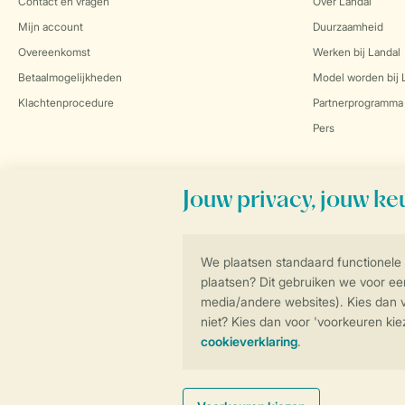
Contact en vragen
Over Landal
Mijn account
Duurzaamheid
Overeenkomst
Werken bij Landal
Betaalmogelijkheden
Model worden bij 
Klachtenprocedure
Partnerprogramma
Pers
Veilig en snel online boeken
Algemene Voorwa