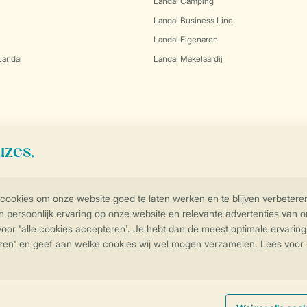
Landal Camping
Landal Business Line
Landal Eigenaren
Landal
Landal Makelaardij
Controle over jouw gegevens & privac
Instellingen wijzigen
arden
Privacy Notice
Cookies en banners
Disclaimer
Toegankelijkheid