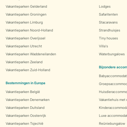
Vakantieparken Gelderland
Lodges
Vakantieparken Groningen
Safaritenten
Vakantieparken Limburg
Stacaravans
Vakantieparken Noord-Holland
Strandhuisjes
Vakantieparken Overijssel
Tiny houses
Vakantieparken Utrecht
Villa's
Vakantieparken Waddeneilanden
Waterbungalows
Vakantieparken Zeeland
Bijzondere acco
Vakantieparken Zuid-Holland
Babyaccommodat
Bestemmingen in Europa
Groepsaccommod
Vakantieparken België
Huisdieraccommo
Vakantieparken Denemarken
Vakantiehuis met
Vakantieparken Duitsland
Kinderaccommoda
Vakantieparken Oostenrijk
Luxe accommodat
Vakantieparken Tsjechië
Reüniebungalow