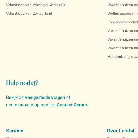
Vakantieparken Verenigd Koninkrijk
Vakantiehuizen aa
Vakantieparken Zwitserland
Wellnessaccommo
Zorgaccommodati
Vakantiehuizen m
Vakantiehuizen m
Vakantiehuizen me
Hondenbungalow
Hulp nodig?
Bekijk de
veelgestelde vragen
of
neem contact op met het
Contact Center
.
Service
Over Landal