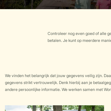
Controleer nog even goed of alle g
betalen. Je kunt op meerdere manie
We vinden het belangrijk dat jouw gegevens veilig zijn. D
partner die online betalingen verwerkt. De betaling vind
gegevens strikt vertrouwelijk. Denk hierbij aan je betaalg
beveiligde omgeving. Zie je het slotje rechts in het scherm
andere persoonlijke informatie. We werken samen met Wor