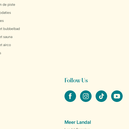
n de piste
daties
es
et bubbelbad
et sauna
t airco
s
Follow Us
facebook
instagram
tiktok
youtube
Meer Landal