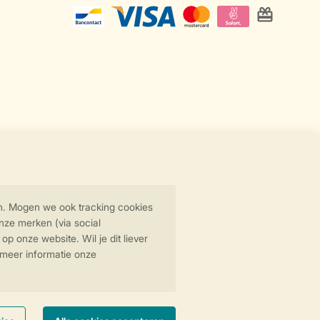
Veilige gegevensoverdracht
Veilige betaling
y
© 2026 Landal