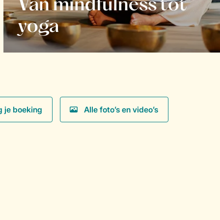
Van mindfulness tot
yoga
g je boeking
Alle foto’s en video’s