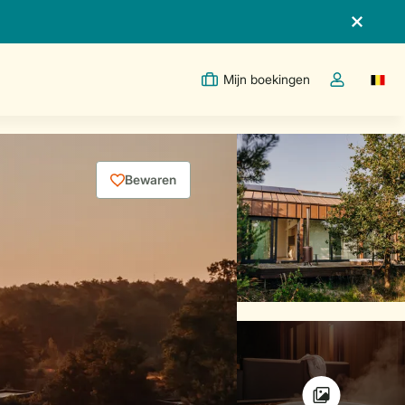
Mijn boekingen
Switc
Open de drop