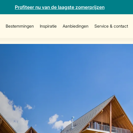
Profiteer nu van de laagste zomerprijzen
Bestemmingen
Inspiratie
Aanbiedingen
Service & contact