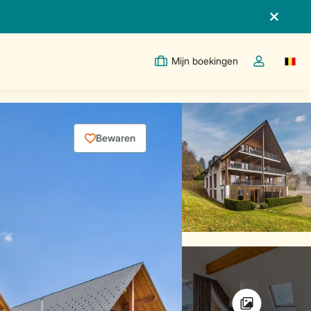
Mijn boekingen
Switc
Open de drop