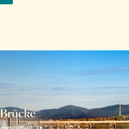
 Brücke
levenisbrug)