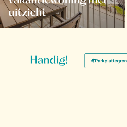
vakantiewoning met
uitzicht
Handig!