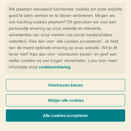
Veilig en snel online boeken
Veilige gegevensoverdracht
Veilige betaling
Controle over jouw gegevens &
privacy
Instellingen wijzigen
Algemene Voorwaarden
Privacy Notice
Cookies en banners
Disclaimer
Toegankelijkheid
© 2026 Landal