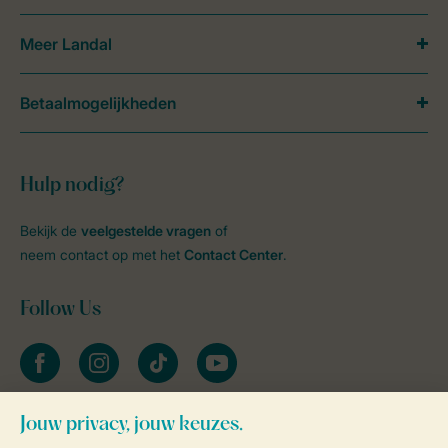
Meer Landal
Betaalmogelijkheden
Hulp nodig?
Bekijk de
veelgestelde vragen
of
neem contact op met het
Contact Center
.
Follow Us
facebook
instagram
tiktok
youtube
Blijf op de hoogte