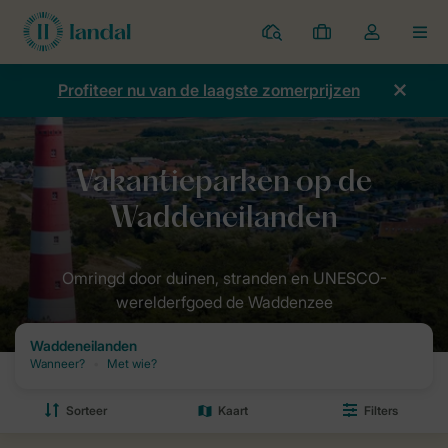
Parken
Mijn
Open
MEN
boekingen
de
dropdown
Profiteer nu van de laagste zomerprijzen
van
mijn
account
Home
Bestemmingen van Landal
Nederland
Waddeneilanden