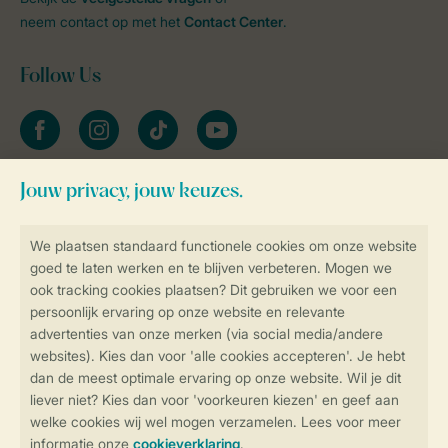
neem contact op met het
Contact Center
.
Follow Us
facebook
instagram
tiktok
youtube
Blijf op de hoogte
Veilig en snel online boeken
Veilige gegevensoverdracht
Veilige betaling
Controle over jouw gegevens &