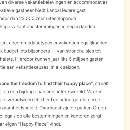
 van diverse vakantiebelevingen en accommodaties
vatieve gastheer biedt Landal iedere gast
 meer dan 23.000 zeer uiteenlopende
tige vakantiebestemmingen in negen landen.
gen, accommodatietypes envakantiemogelijkheden
k budget iets bijzonders — van strandhuisjes tot
chalets. Hierdoor kunnen jaarlijks 6 miljoen gasten
ie aan vakantiekeuzes, in elk seizoen.
one the freedom to find their happy place”
, streeft
ei en een bijdrage aan een betere wereld. Via zes
jke verantwoordelijkheid en natuurgerelateerde
uurzaamheidsbeleid. Daarnaast zijn de parken Green
llega’s op alle bestemmingen en kantoren zorgt
aar eigen “Happy Place” vindt.