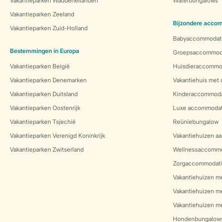
Vakantieparken Waddeneilanden
Waterbungalows
Vakantieparken Zeeland
Bijzondere acco
Vakantieparken Zuid-Holland
Babyaccommodat
Bestemmingen in Europa
Groepsaccommod
Vakantieparken België
Huisdieraccommo
Vakantieparken Denemarken
Vakantiehuis met
Vakantieparken Duitsland
Kinderaccommoda
Vakantieparken Oostenrijk
Luxe accommodat
Vakantieparken Tsjechië
Reüniebungalow
Vakantieparken Verenigd Koninkrijk
Vakantiehuizen aa
Vakantieparken Zwitserland
Wellnessaccommo
Zorgaccommodati
Vakantiehuizen m
Vakantiehuizen m
Vakantiehuizen me
Hondenbungalow