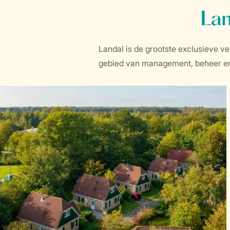
Lan
Landal is de grootste exclusieve v
gebied van management, beheer en v