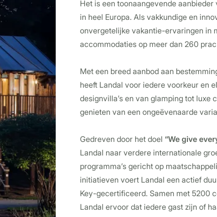
Het is een toonaangevende aanbieder
in heel Europa. Als vakkundige en inno
onvergetelijke vakantie-ervaringen in
accommodaties op meer dan 260 prach
Met een breed aanbod aan bestemmin
heeft Landal voor iedere voorkeur en el
designvilla’s en van glamping tot luxe 
genieten van een ongeëvenaarde variat
Gedreven door het doel
“We give every
Landal naar verdere internationale gro
programma’s gericht op maatschappeli
initiatieven voert Landal een actief d
Key-gecertificeerd. Samen met 5200 co
Landal ervoor dat iedere gast zijn of h