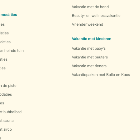
Vakantie met de hond
mmodaties
Beauty- en wellnessvakantie
ies
Vriendenweekend
aties
Vakantie met kinderen
daties
Vakantie met baby's
 omheinde tuin
Vakantie met peuters
ties
Vakantie met tieners
ies
Vakantieparken met Bollo en Koos
n de piste
daties
es
et bubbelbad
et sauna
t airco
s