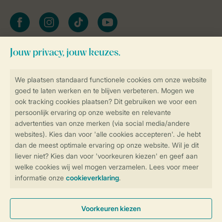
facebook
instagram
tiktok
youtube
Blijf op de hoogte
Veilig en snel online boeken
Veilige gegevensoverdracht
Veilige betaling
Controle over jouw gegevens &
privacy
Instellingen wijzigen