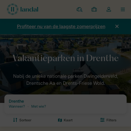
Parken
Mijn
Open
MEN
boekingen
de
dropdown
Profiteer nu van de laagste zomerprijzen
van
mijn
account
Home
Bestemmingen van Landal
Nederland
Drenthe