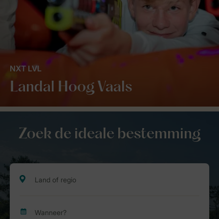
NXT LVL
Landal Hoog Vaals
Zoek de ideale bestemming