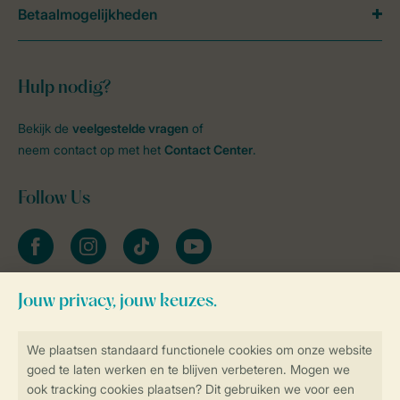
Betaalmogelijkheden
Hulp nodig?
Bekijk de
veelgestelde vragen
of
neem contact op met het
Contact Center
.
Follow Us
facebook
instagram
tiktok
youtube
Blijf op de hoogte
Veilig en snel online boeken