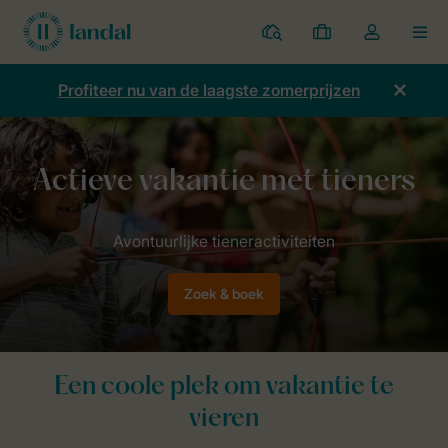
Parken
Mijn
Open
MEN
boekingen
de
dropdown
Profiteer nu van de laagste zomerprijzen
van
mijn
account
Home
Thema
Kids
Vakantie met tieners
Zoek & boek
Een coole plek om vakantie te
vieren