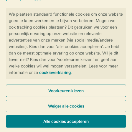
Veilig en snel online boeken
Veilige gegevensoverdracht
Veilige betaling
Controle over jouw gegevens &
privacy
Instellingen wijzigen
Algemene Voorwaarden
Privacy Notice
Cookies en banners
Disclaimer
Toegankelijkheid
© 2026 Landal