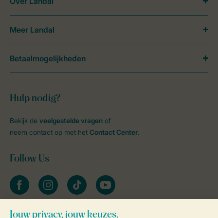
Over Landal
Meer Landal
Betaalmogelijkheden
Hulp nodig?
Bekijk de
veelgestelde vragen
of
neem contact op met het
Contact Center
.
Follow Us
facebook
instagram
tiktok
youtube
Blijf op de hoogte