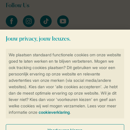
Follow Us
facebook
instagram
tiktok
youtube
Blijf op de hoogte
Veilig en snel online boeken
Veilige gegevensoverdracht
Veilige betaling
Controle over jouw gegevens &
privacy