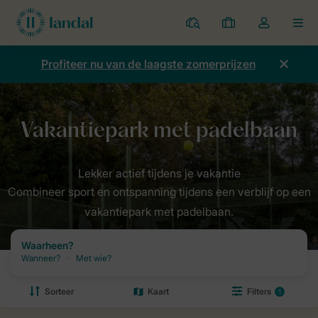
Parken
Mijn
Open
MEN
boekingen
de
dropdown
Profiteer nu van de laagste zomerprijzen
van
mijn
account
Combineer sport en ontspanning tijdens een verblijf op een
vakantiepark met padelbaan.