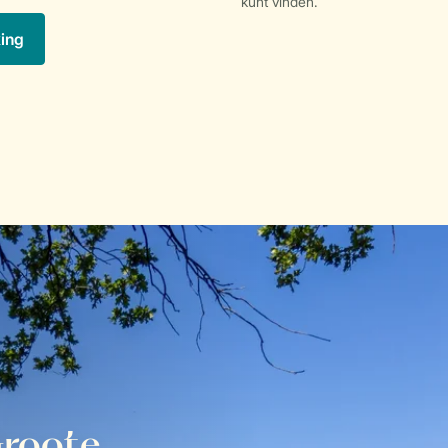
kunt vinden.
king
Groote