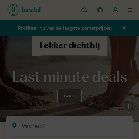
Parken
Mijn
Open
MEN
boekingen
de
dropdown
Profiteer nu van de laagste zomerprijzen
van
mijn
account
Last minute deals
Boek nu