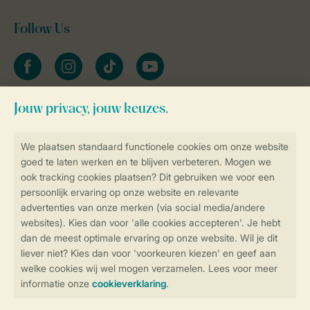
Follow Us
facebook
instagram
tiktok
youtube
Blijf op de hoogte
Veilig en snel online boeken
Veilige gegevensoverdracht
Veilige betaling
Controle over jouw gegevens &
privacy