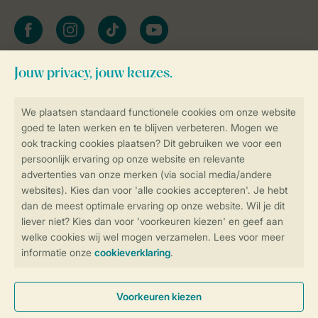
facebook
instagram
tiktok
youtube
Blijf op de hoogte
Veilig en snel online boeken
Veilige gegevensoverdracht
Veilige betaling
Controle over jouw gegevens &
privacy
Instellingen wijzigen