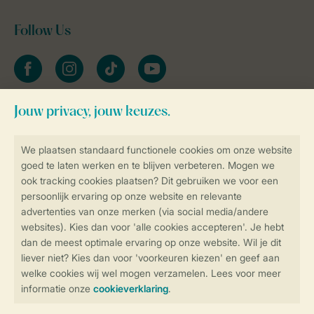
Follow Us
facebook
instagram
tiktok
youtube
Blijf op de hoogte
Veilig en snel online boeken
Veilige gegevensoverdracht
Veilige betaling
Controle over jouw gegevens &
privacy