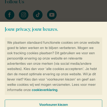
Follow Us
facebook
instagram
tiktok
youtube
Blijf op de hoogte
Veilig en snel online boeken
Veilige gegevensoverdracht
Veilige betaling
Controle over jouw gegevens &
privacy
Instellingen wijzigen