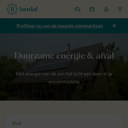
Parken
Mijn
Open
MEN
boekingen
de
dropdown
Profiteer nu van de laagste zomerprijzen
van
mijn
account
Home
Duurzaamheid
Duurzame energie & afval
Met energie van de zon het licht aan doen in je
accommodatie
Afval