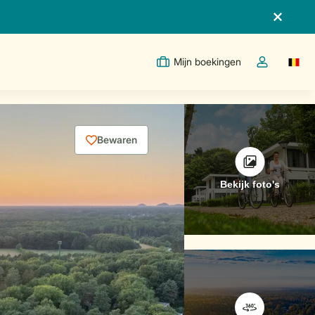
Mijn boekingen
Switc
Open de drop