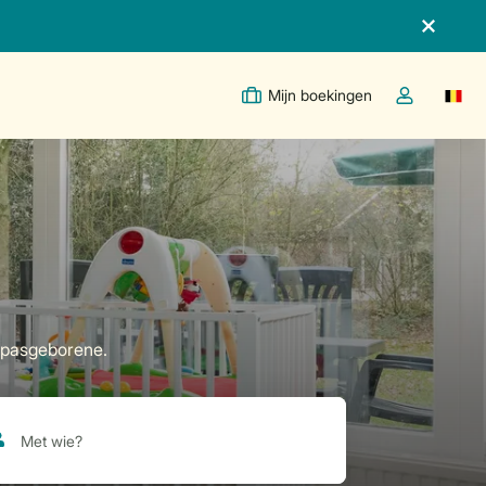
Mijn boekingen
Switc
Open de drop
e pasgeborene.