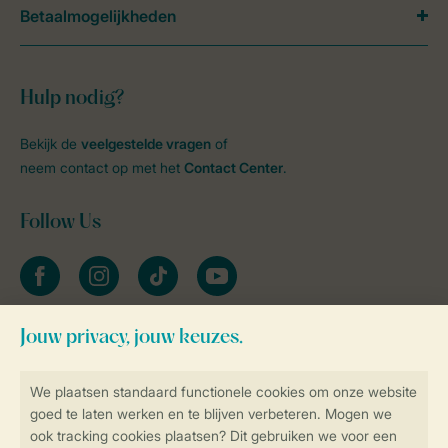
Betaalmogelijkheden
Hulp nodig?
Bekijk de
veelgestelde vragen
of
neem contact op met het
Contact Center
.
Follow Us
facebook
instagram
tiktok
youtube
Blijf op de hoogte
Veilig en snel online boeken