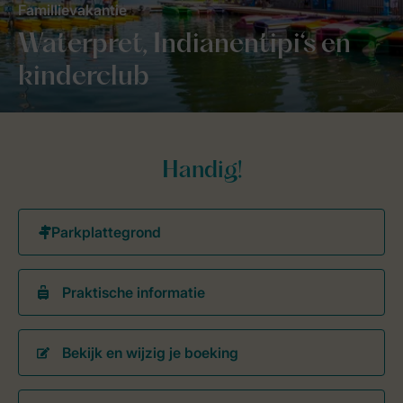
Famillievakantie
Waterpret, Indianentipi‘s en
kinderclub
Handig!
Praktische informatie
Bekijk en wijzig je boeking