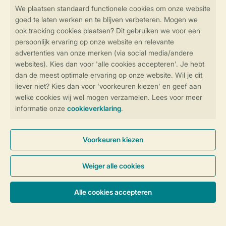
Veilig en snel online boeken
Veilige gegevensoverdracht
Veilige betaling
Controle over jouw gegevens &
privacy
Instellingen wijzigen
Algemene Voorwaarden
Privacy Notice
Cookies en banners
Disclaimer
Toegankelijkheid
© 2026 Landal