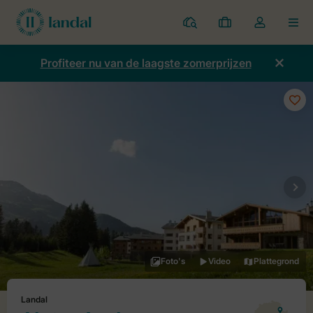
Parken
Mijn
Open
MEN
boekingen
de
dropdown
Profiteer nu van de laagste zomerprijzen
van
mijn
account