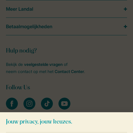
Meer Landal
Betaalmogelijkheden
Hulp nodig?
Bekijk de
veelgestelde vragen
of
neem contact op met het
Contact Center
.
Follow Us
facebook
instagram
tiktok
youtube
Blijf op de hoogte