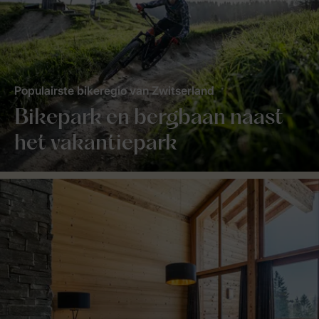
Populairste bikeregio van Zwitserland
Bikepark en bergbaan naast
het vakantiepark