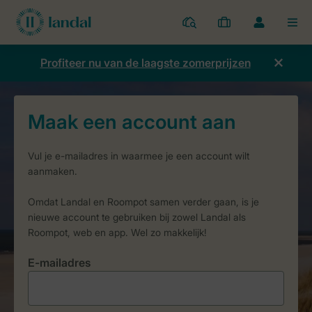
Parken
Mijn
Open
MEN
boekingen
de
dropdown
Profiteer nu van de laagste zomerprijzen
van
mijn
account
E-mailadres