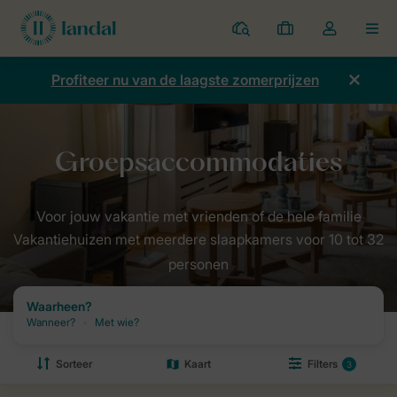
Parken
Mijn
Open
MEN
boekingen
de
dropdown
Profiteer nu van de laagste zomerprijzen
van
mijn
account
Vakantiehuizen met meerdere slaapkamers voor 10 tot 32
personen