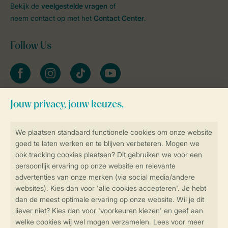
Bekijk de
veelgestelde vragen
of
neem contact op met het
Contact Center
.
Follow Us
facebook
instagram
tiktok
youtube
Blijf op de hoogte
Veilig en snel online boeken
Veilige gegevensoverdracht
Veilige betaling
Controle over jouw gegevens &