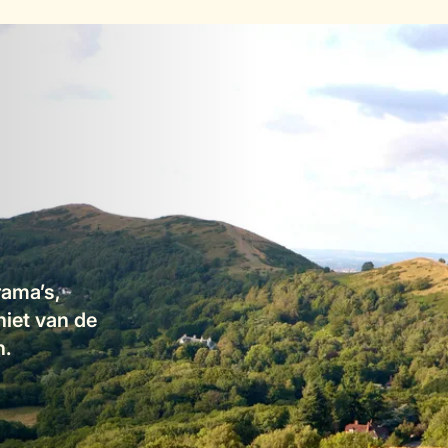
rama’s,
niet van de
n.