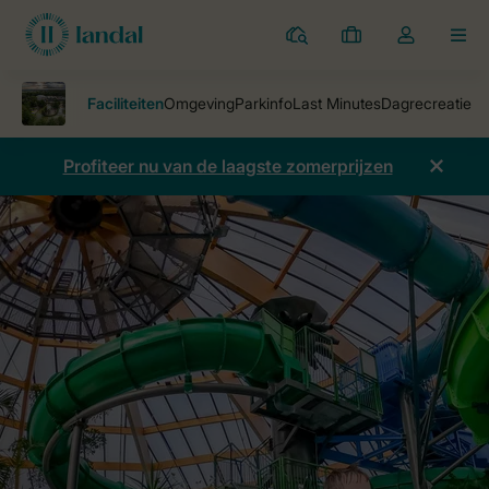
Parken
Mijn
Open
MEN
boekingen
de
dropdown
van
mijn
Profiteer nu van de laagste zomerprijzen
account
Parken
Landal De Lommerbergen
Faciliteiten
Zwemmen