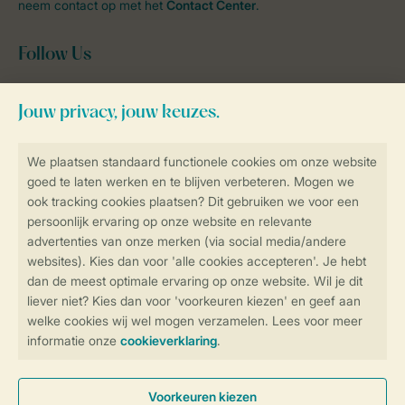
neem contact op met het
Contact Center
.
Follow Us
facebook
instagram
tiktok
youtube
Blijf op de hoogte
Veilig en snel online boeken
Veilige gegevensoverdracht
Veilige betaling
Controle over jouw gegevens &
privacy