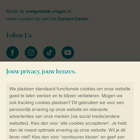
Bekijk de
veelgestelde vragen
of
neem contact op met het
Contact Center
.
Follow Us
facebook
instagram
tiktok
youtube
Blijf op de hoogte
Veilig en snel online boeken
Veilige gegevensoverdracht
Veilige betaling