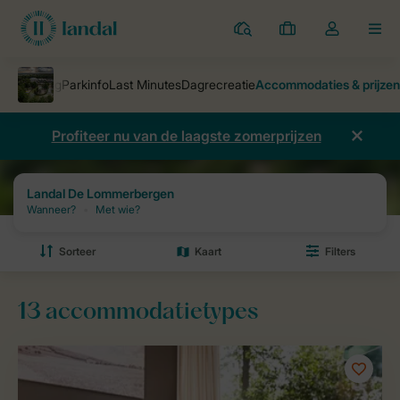
Parken
Mijn
Open
MEN
boekingen
de
dropdown
van
mijn
Profiteer nu van de laagste zomerprijzen
account
Parken
Landal De Lommerbergen
Prijzen en beschikbaarheid