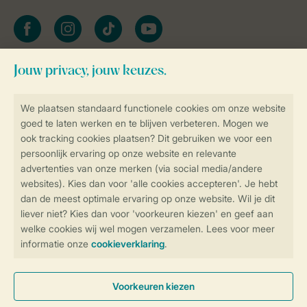
facebook
instagram
tiktok
youtube
Blijf op de hoogte
Veilig en snel online boeken
Veilige gegevensoverdracht
Veilige betaling
Controle over jouw gegevens &
privacy
Instellingen wijzigen