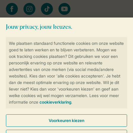
facebook
instagram
tiktok
youtube
Blijf op de hoogte
Veilig en snel online boeken
Veilige gegevensoverdracht
Veilige betaling
Controle over jouw gegevens &
privacy
Instellingen wijzigen