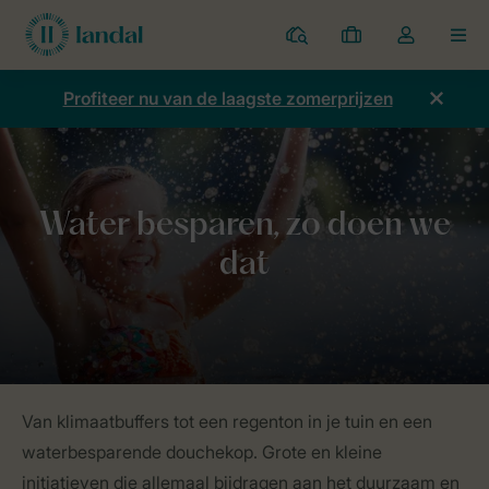
Parken
Mijn
Open
MEN
boekingen
de
dropdown
Profiteer nu van de laagste zomerprijzen
van
mijn
account
Home
Duurzaamheid
Gezonde natuur
Water besparen
Van klimaatbuffers tot een regenton in je tuin en een
waterbesparende douchekop. Grote en kleine
initiatieven die allemaal bijdragen aan het duurzaam en