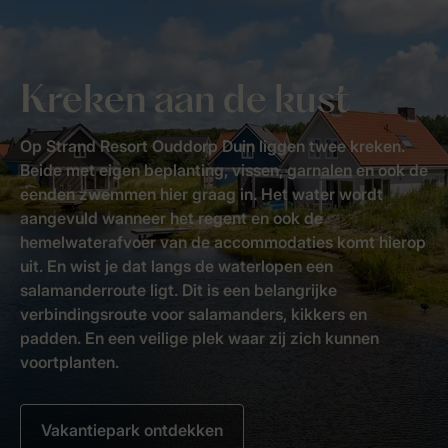
Kreken aan de kust
Op Strand Resort Ouddorp Duin liggen twee kreken.
Beide met eigen beplanting, vissen, garnalen en ook de
eenden zwemmen hier graag in. Het water wordt
aangevuld wanneer het regent en ook de
hemelwaterafvoer van de accommodaties komt hierop
uit. En wist je dat langs de waterlopen een
salamanderroute ligt. Dit is een belangrijke
verbindingsroute voor salamanders, kikkers en
padden. En een veilige plek waar zij zich kunnen
voortplanten.
Vakantiepark ontdekken