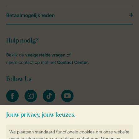
Betaalmogelijkheden
Hulp nodig?
Bekijk de
veelgestelde vragen
of
neem contact op met het
Contact Center
.
Follow Us
facebook
instagram
tiktok
youtube
Blijf op de hoogte