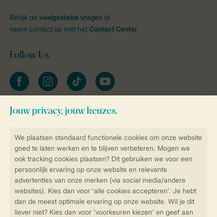
Bekijk de
veelgestelde vragen
of
neem contact op met het
Contact Center
.
Follow Us
facebook
instagram
tiktok
youtube
Blijf op de hoogte
Veilig en snel online boeken
Veilige gegevensoverdracht
Veilige betaling