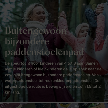
Buitengewoon
bijzondere
paddenstoelenpad
Dé speurtocht voor kinderen van 4 tot 8 jaar. Samen
met je kinderen of kleinkinderen ga je op zoek naar de
zeven buitengewoon bijzondere paddenstoelen. Van
waterpaddenstoel tot reuzenkleurenpaddenstoel! De
uitgestippelde route is bewegwijzerd en zo'n 1,5 tot 2
km lang.