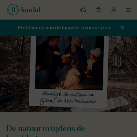
Parken
Mijn
Open
MEN
boekingen
de
dropdown
Profiteer nu van de laagste zomerprijzen
van
mijn
account
Home
Duurzaamheid
Echt liefde voor de natuur
Kerstactivitei
De natuur in tijdens de