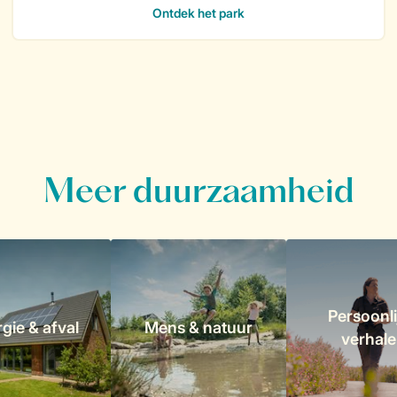
Meer duurzaamheid
Persoonli
gie & afval
Mens & natuur
verhal