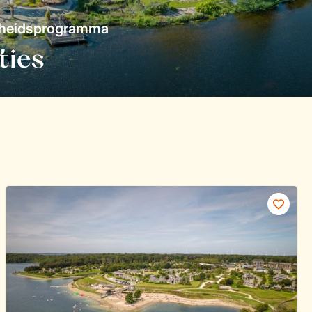
mheidsprogramma
ties