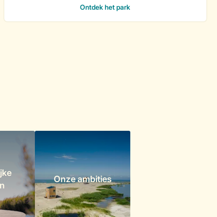
jke
Onze ambities
en