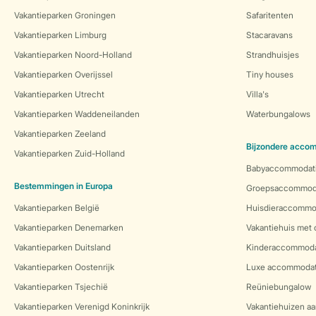
Vakantieparken Groningen
Safaritenten
Vakantieparken Limburg
Stacaravans
Vakantieparken Noord-Holland
Strandhuisjes
Vakantieparken Overijssel
Tiny houses
Vakantieparken Utrecht
Villa's
Vakantieparken Waddeneilanden
Waterbungalows
Vakantieparken Zeeland
Bijzondere acco
Vakantieparken Zuid-Holland
Babyaccommodat
Bestemmingen in Europa
Groepsaccommod
Vakantieparken België
Huisdieraccommo
Vakantieparken Denemarken
Vakantiehuis met
Vakantieparken Duitsland
Kinderaccommoda
Vakantieparken Oostenrijk
Luxe accommodat
Vakantieparken Tsjechië
Reüniebungalow
Vakantieparken Verenigd Koninkrijk
Vakantiehuizen aa