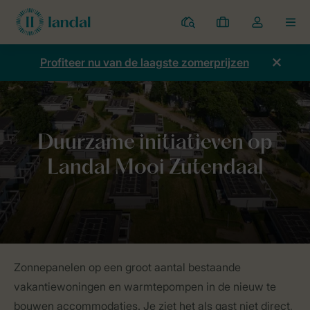
Parken
Mijn
Open
MEN
boekingen
de
dropdown
Profiteer nu van de laagste zomerprijzen
van
mijn
account
Home
Duurzaamheid
Echt liefde voor de natuur
Duurzame init
Zonnepanelen op een groot aantal bestaande
vakantiewoningen en warmtepompen in de nieuw te
bouwen accommodaties. Je ziet het als gast niet direct,