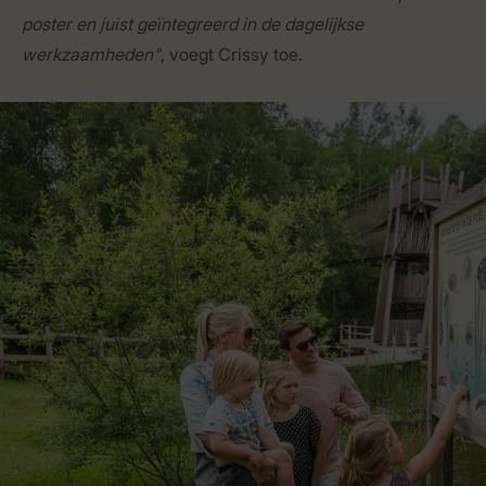
poster en juist geïntegreerd in de dagelijkse
werkzaamheden"
, voegt Crissy toe.