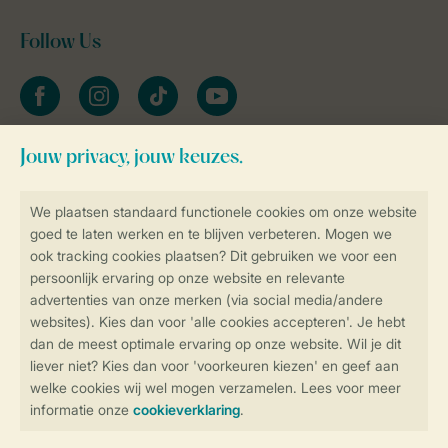
Follow Us
facebook
instagram
tiktok
youtube
Blijf op de hoogte
Veilig en snel online boeken
Veilige gegevensoverdracht
Veilige betaling
Controle over jouw gegevens &
privacy