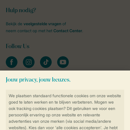
Hulp nodig?
Bekijk de
veelgestelde vragen
of
neem contact op met het
Contact Center
.
Follow Us
facebook
instagram
tiktok
youtube
Blijf op de hoogte
Veilig en snel online boeken
Veilige gegevensoverdracht
Veilige betaling