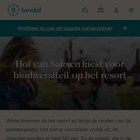
Parken
Mijn
Open
MEN
boekingen
de
dropdown
Profiteer nu van de laagste zomerprijzen
van
mijn
account
Home
Duurzaamheid
Echt liefde voor de natuur
Hof van Saksen
Wilde bloemen op het resort en langs de randen van de
parkeerplaats. Het ziet er niet alleen vrolijk uit, de
insecten worden er heel blij van. En de vogels, die in de