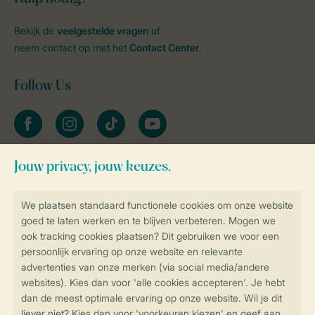
Bekijk de
veelgestelde vragen
of
neem contact op met het
Contact Center
.
Follow Us
facebook
instagram
tiktok
youtube
Blijf op de hoogte
Veilig en snel online boeken
Veilige gegevensoverdracht
Veilige betaling