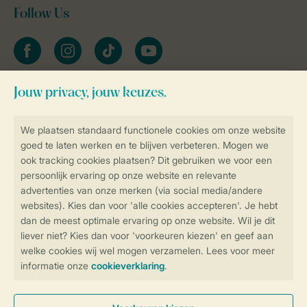
Follow Us
facebook
instagram
tiktok
youtube
Blijf op de hoogte
Veilig en snel online boeken
Veilige gegevensoverdracht
Veilige betaling
Controle over jouw gegevens &
privacy