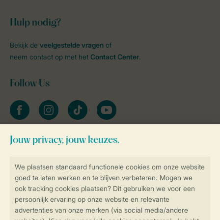
Hulp nodig?
Bekijk de
veelgestelde vragen
of
neem contact op met het
Contact Center
.
Follow Us
facebook
instagram
tiktok
youtube
Blijf op de hoogte
Veilig en snel online boeken
Veilige gegevensoverdracht