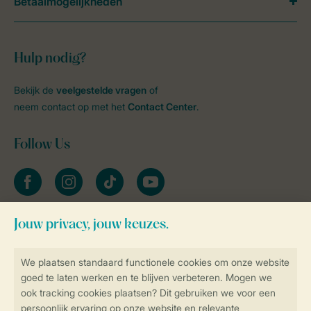
Betaalmogelijkheden
Hulp nodig?
Bekijk de
veelgestelde vragen
of
neem contact op met het
Contact Center
.
Follow Us
facebook
instagram
tiktok
youtube
Blijf op de hoogte
Veilig en snel online boeken