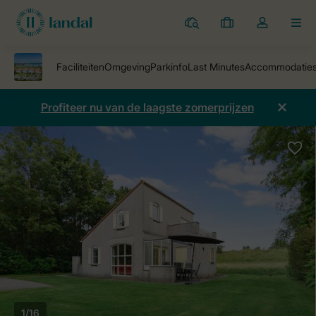
Parken
Mijn
Open
MEN
boekingen
de
dropdown
van
mijn
Profiteer nu van de laagste zomerprijzen
account
1/16