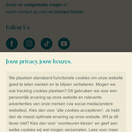
Bekijk de
veelgestelde vragen
of
neem contact op met het
Contact Center
.
Follow Us
facebook
instagram
tiktok
youtube
Blijf op de hoogte
Veilig en snel online boeken
Veilige gegevensoverdracht
Veilige betaling