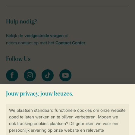
Hulp nodig?
Bekijk de
veelgestelde vragen
of
neem contact op met het
Contact Center
.
Follow Us
facebook
instagram
tiktok
youtube
Blijf op de hoogte
Veilig en snel online boeken