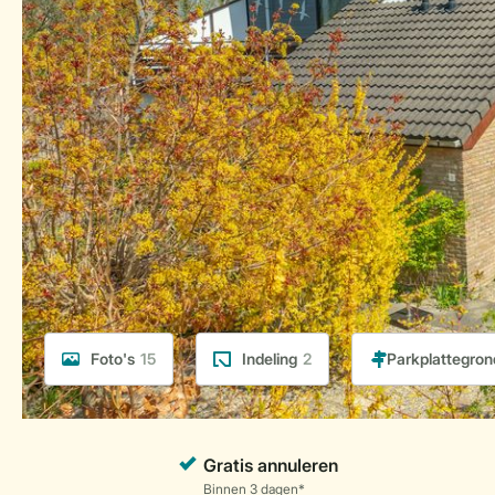
Foto's
15
Indeling
2