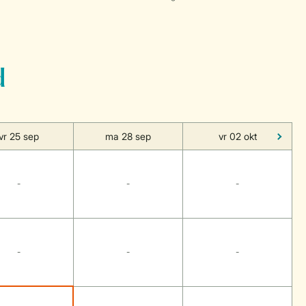
d
vr 25 sep
ma 28 sep
vr 02 okt
-
-
-
-
-
-