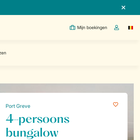
Mijn boekingen
Switc
Open de drop
Port Greve
4-persoons
bungalow