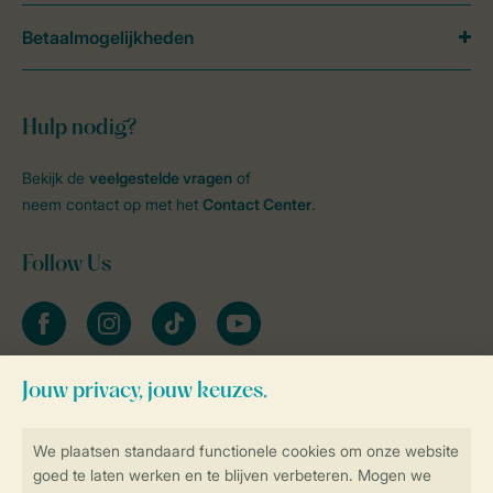
Betaalmogelijkheden
Hulp nodig?
Bekijk de
veelgestelde vragen
of
neem contact op met het
Contact Center
.
Follow Us
facebook
instagram
tiktok
youtube
Blijf op de hoogte