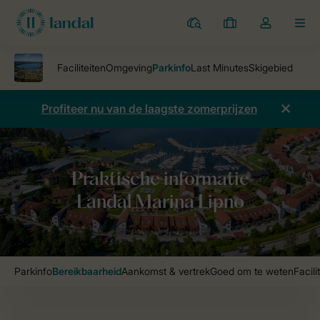
Parken
Mijn
Open
MEN
boekingen
de
dropdown
van
mijn
Profiteer nu van de laagste zomerprijzen
account