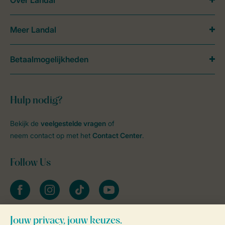
Over Landal
Meer Landal
Betaalmogelijkheden
Hulp nodig?
Bekijk de
veelgestelde vragen
of
neem contact op met het
Contact Center
.
Follow Us
facebook
instagram
tiktok
youtube
Blijf op de hoogte