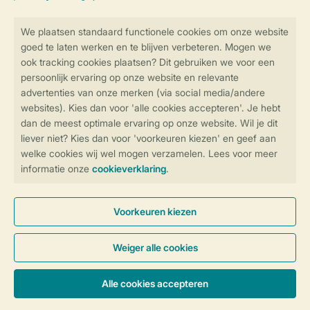
Veilig en snel online boeken
Veilige gegevensoverdracht
Veilige betaling
Controle over jouw gegevens &
privacy
Instellingen wijzigen
Algemene Voorwaarden
Privacy Notice
Cookies en banners
Disclaimer
Toegankelijkheid
© 2026 Landal