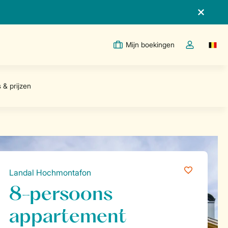
Mijn boekingen
Switc
Open de drop
Landal Hochmontafon
8-persoons
appartement