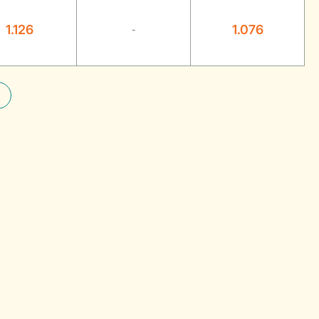
1.126
1.076
-