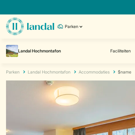
Parken
Parken
Landal Hochmontafon
Accommodaties
$name