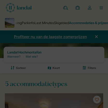
Parken
Mijn
Open
MEN
boekingen
de
dropdown
van
mijn
Profiteer nu van de laagste zomerprijzen
account
Parken
Landal Hochmontafon
Prijzen en beschikbaarheid