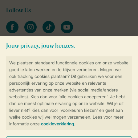
Follow Us
facebook
instagram
tiktok
youtube
Blijf op de hoogte
Veilig en snel online boeken
Veilige gegevensoverdracht
Veilige betaling
Controle over jouw gegevens &
privacy